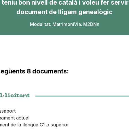
teniu bon nivell de català i voleu fer serv
document de lligam genealògic
Modalitat:
Matrimoni
Via: M2DNn
s següents 8 documents:
l·licitant
assaport
nament actual
ment de la llengua C1 o superior