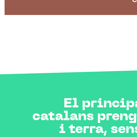
El princip
catalans preng
i terra, se