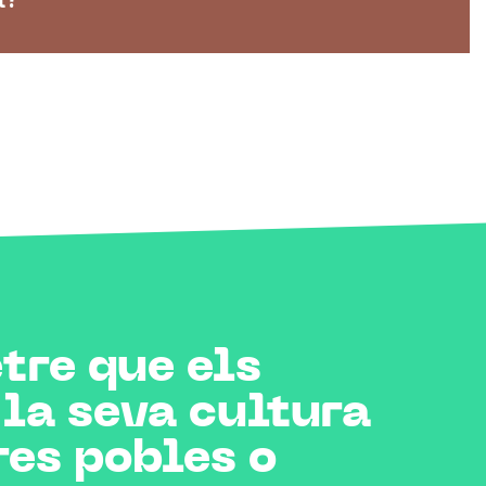
tre que els
la seva cultura
res pobles o