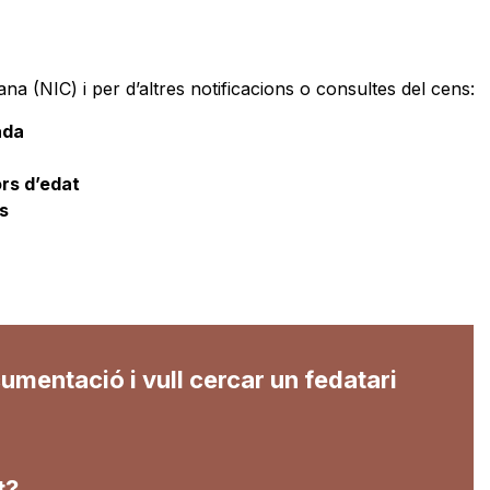
a (NIC) i per d’altres notificacions o consultes del cens:
ada
rs d’edat
s
cumentació i vull cercar un fedatari
t?