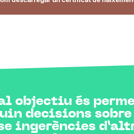
al objectiu és perme
uin decisions sobre 
nse ingerències d’alt