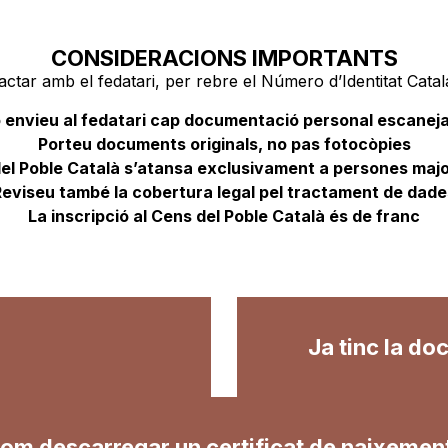
CONSIDERACIONS IMPORTANTS
tar amb el fedatari, per rebre el Número d’Identitat Catalan
 envieu al fedatari cap documentació personal escanej
Porteu documents originals, no pas fotocòpies
del Poble Català s’atansa exclusivament a persones majo
Reviseu també la cobertura legal pel tractament de dade
La inscripció al Cens del Poble Català és de franc
Ja tinc la do
om descarregar un certificat de naixemen