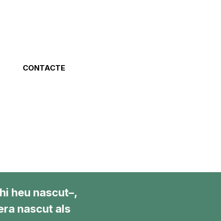
CONTACTE
hi heu nascut–,
era nascut als