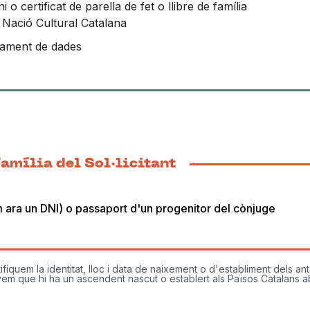
i o certificat de parella de fet o llibre de família
Nació Cultural Catalana
ctament de dades
amília del Sol·licitant
m ara un DNI) o passaport d'un progenitor del cònjuge
quem la identitat, lloc i data de naixement o d'establiment dels ant
em que hi ha un ascendent nascut o establert als Països Catalans aba