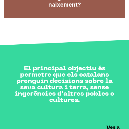
naixement?
El principal objectiu és
permetre que els catalans
prenguin decisions sobre la
seva cultura i terra, sense
ingerències d’altres pobles o
cultures.
Ves a