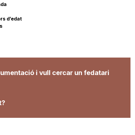
ada
rs d’edat
s
cumentació i vull cercar un fedatari
t?