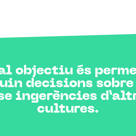
al objectiu és perme
uin decisions sobre 
nse ingerències d’alt
cultures.