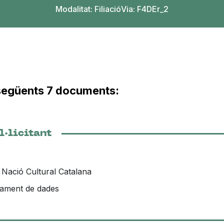
Modalitat:
Filiació
Via: F4DEr_2
s següents 7 documents:
l·licitant
Nació Cultural Catalana
ctament de dades