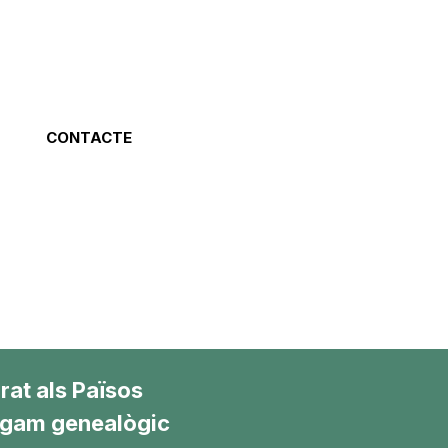
CONTACTE
at als Països
ligam genealògic