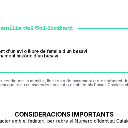
amília del Sol·licitant
t d'un avi o llibre de família d'un besavi
nament històric d'un besavi
ertifiquem la identitat, lloc i data de naixement o d'establiment d
em que teniu un ascendent nascut o establert als Països Catalans aba
CONSIDERACIONS IMPORTANTS
tar amb el fedatari, per rebre el Número d’Identitat Catalan